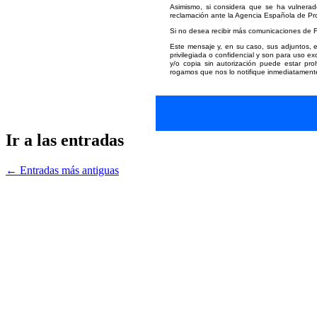
Asimismo, si considera que se ha vulnera
reclamación ante la Agencia Española de Pr
Si no desea recibir más comunicaciones de 
Este mensaje y, en su caso, sus adjuntos, e
privilegiada o confidencial y son para uso exc
y/o copia sin autorización puede estar proh
rogamos que nos lo notifique inmediatamente
Ir a las entradas
←
Entradas más antiguas